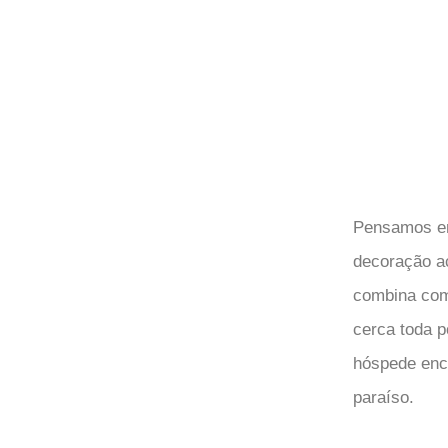
Pensamos em
decoração ac
combina com
cerca toda p
hóspede enc
paraíso.