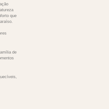
ração
atureza
forto que
araíso.
ores
amília de
momentos
uecíveis,